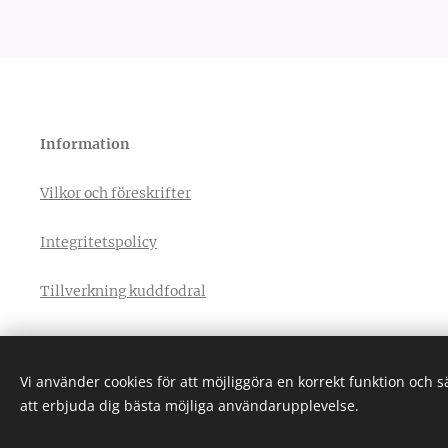
Information
Vilkor och föreskrifter
Integritetspolicy
Tillverkning kuddfodral
Vi använder cookies för att möjliggöra en korrekt funktion och 
att erbjuda dig bästa möjliga användarupplevelse.
Cookies