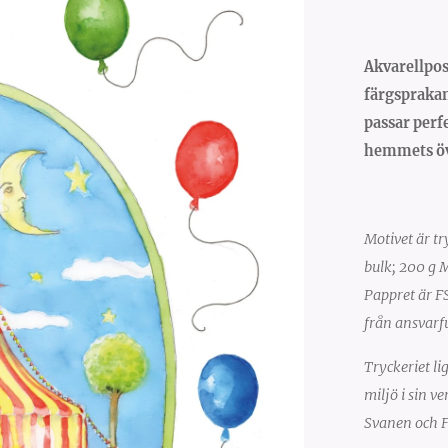
Akvarellpos
färgsprakan
passar perf
hemmets öv
Motivet är t
bulk; 200 g 
Pappret är FS
från ansvarfu
Tryckeriet li
miljö i sin v
Svanen och 