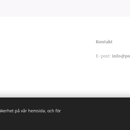
Kontakt
E-post:
info@p
säkerhet på vår hemsida, och för