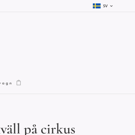
SV
vagn
väll på cirkus