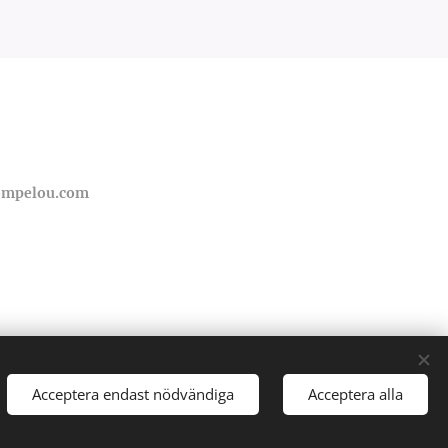
ompelou.com
Acceptera endast nödvändiga
Acceptera alla
Språk
Svenska
English