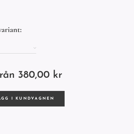
variant:
från
380,00
kr
ÄGG I KUNDVAGNEN