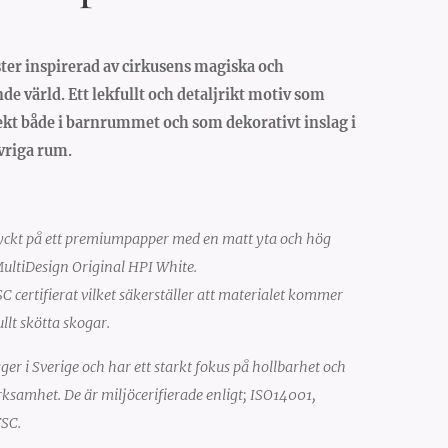
ter inspirerad av cirkusens magiska och
de värld. Ett lekfullt och detaljrikt motiv som
ekt både i barnrummet och som dekorativt inslag i
riga rum.
ryckt på ett premiumpapper med en matt yta och hög
MultiDesign Original HPI White.
C certifierat vilket säkerställer att materialet kommer
llt skötta skogar.
gger i Sverige och har ett starkt fokus på hollbarhet och
erksamhet. De är miljöcerifierade enligt; ISO14001,
FSC.